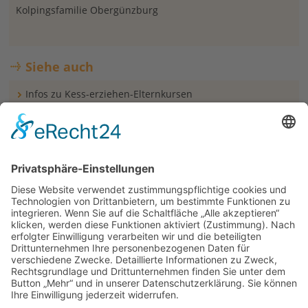
Kolpingsfamilie Obergünzburg
Siehe auch
Infos zu Kess-erziehen-Elternkursen
Links
Internetseite der Kolpingsfamilie Obergünzburg
Plakat herunterladen
© 2026 | Kolpingwerk Diözesanverband Augsburg
Website von
sinntun
mit
flix.CMS