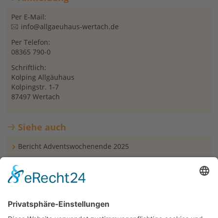
Per E-Mail:
info@allgaeuhaus-wertach.de
Per Telefon:
08365 790-0
Schriftlich:
Kolping Allgäuhaus
Kolpingstr. 1-7
87497 Wertach
Siehe auch
Bericht Adventswochenende 2025
Bericht Frühjahr 2025
Oma-Opa-Enkelwochenende im Frühjahr 2026
Familienwochenende - in Begleitung mit Oma und Opa