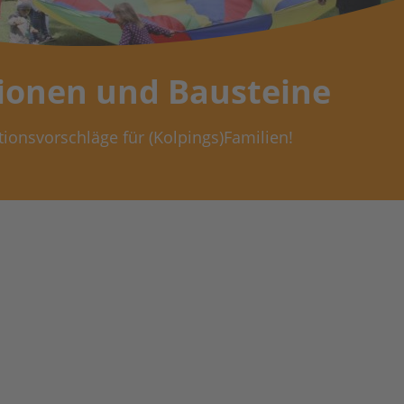
ionen und Bausteine
tionsvorschläge für (Kolpings)Familien!