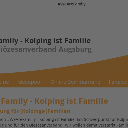
pingjugend-Augsburg.de
#WeAreFamily
ily - Kolping ist Familie
Diözesanverband Augsburg
eine
Ideenpool
Online-Seminarreihe
Familien
amily - Kolping ist Familie
ng für (Kolpings-)Familien
 von #WeAreFamiliy - Kolping ist Familie. Ein Schwerpunkt für Kolpi
g und für den Diözesanverband. Wir wollen damit verstärkt Famili