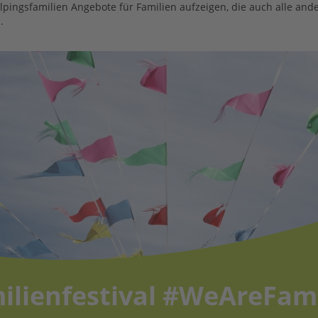
ingsfamilien Angebote für Familien aufzeigen, die auch alle ande
.
ilienfestival #WeAreFam