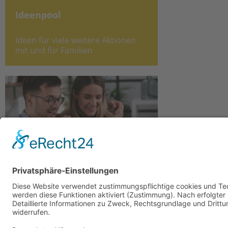
Ideenpool
Ideen für viele weitere Aktionen
mit und für Familien
Online-Seminarreihe
Familiennetzwerke vor Ort
knüpfen
© JustLife - stock.adobe.com