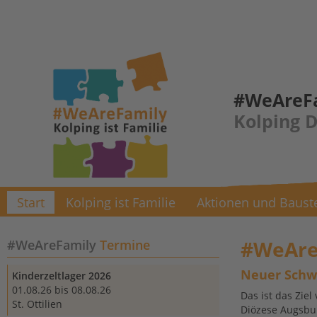
Kolping-Augsburg.de
Kolpingwerk-Augsburg.de
Kol
#WeAreFam
Kolping 
Start
Kolping ist Familie
Aktionen und Baust
#WeAreF
#WeAreFamily
Termine
Neuer Schwu
Kinderzeltlager 2026
01.08.26 bis 08.08.26
Das ist das Ziel
St. Ottilien
Diözese Augsbur